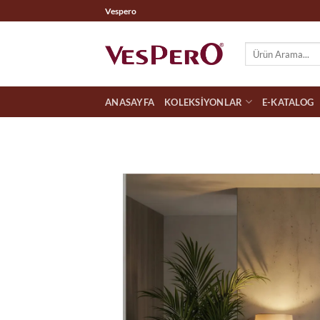
İçeriğe
Vespero
atla
ANASAYFA
KOLEKSIYONLAR
E-KATALOG