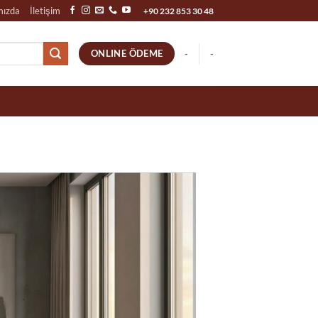
mızda
İletişim
+90 232 853 30 48
ONLINE ÖDEME
-
-