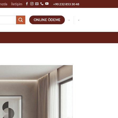
mızda
İletişim
+90 232 853 30 48
ONLINE ÖDEME
-
-