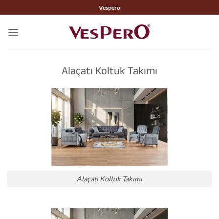
İçeriğe
Vespero
atla
Alaçatı Koltuk Takımı
Alaçatı Koltuk Takımı